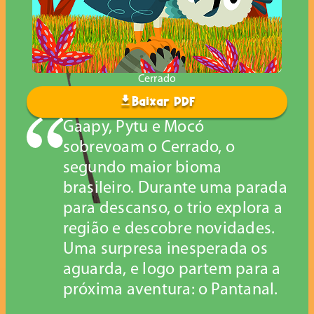
Cerrado
Baixar PDF
Gaapy, Pytu e Mocó
sobrevoam o Cerrado, o
segundo maior bioma
brasileiro. Durante uma parada
para descanso, o trio explora a
região e descobre novidades.
Uma surpresa inesperada os
aguarda, e logo partem para a
próxima aventura: o Pantanal.