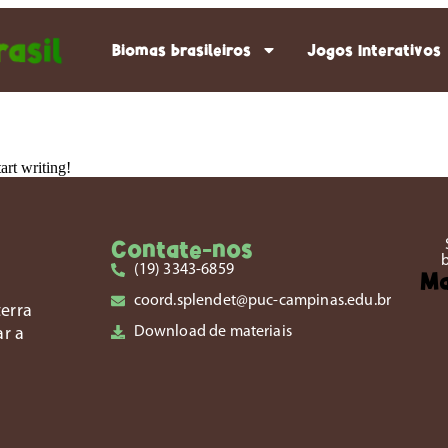
Biomas brasileiros
Jogos Interativos
art writing!
Contate-nos
(19) 3343-6859
M
coord.splendet@puc-campinas.edu.br
erra
Download de materiais
ar a