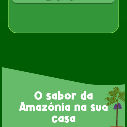
O sabor da
Amazônia na sua
casa