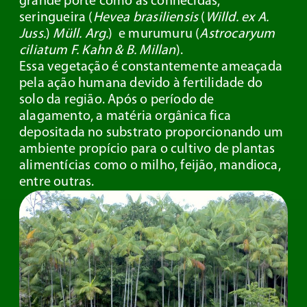
grande porte como as conhecidas,
seringueira (
Hevea brasiliensis
(
Willd. ex A.
Juss.
)
Müll. Arg.
) e murumuru (
Astrocaryum
ciliatum F. Kahn & B. Millan
).
Essa vegetação é constantemente ameaçada
pela ação humana devido à fertilidade do
solo da região. Após o período de
alagamento, a matéria orgânica fica
depositada no substrato proporcionando um
ambiente propício para o cultivo de plantas
alimentícias como o milho, feijão, mandioca,
entre outras.