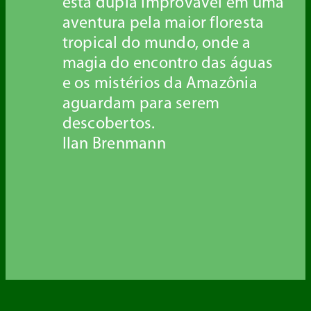
esta dupla improvável em uma
aventura pela maior floresta
tropical do mundo, onde a
magia do encontro das águas
e os mistérios da Amazônia
aguardam para serem
descobertos.
Ilan Brenmann